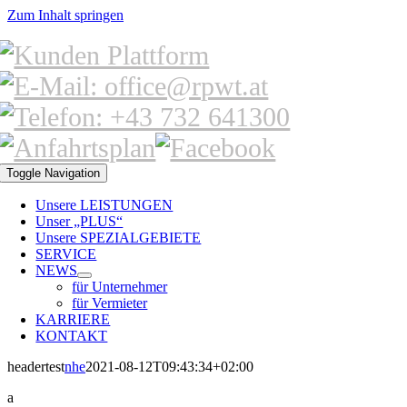
Zum Inhalt springen
Toggle Navigation
Unsere LEISTUNGEN
Unser „PLUS“
Unsere SPEZIALGEBIETE
SERVICE
NEWS
für Unternehmer
für Vermieter
KARRIERE
KONTAKT
headertest
nhe
2021-08-12T09:43:34+02:00
a