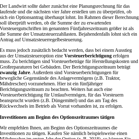
Der Landwirt sollte daher zunächst eine Planungsrechnung für das
laufende und die nächsten vier Jahre erstellen um zu überprüfen, ob
sich ein Optionsantrag überhaupt lohnt. Im Rahmen dieser Berechnung
soll überprüft werden, ob die Summe der zu erwartenden
Vorsteuergutschriften im genannten Fünfjahreszeitraum größer ist als
die Summe der Umsatzsteuerzahllasten. Bejahendenfalls lohnt sich ein
Antrag auf Umsatzsteuerregelbesteuerung.
Es muss jedoch zusätzlich bedacht werden, dass bei einem Ausstieg
aus der Umsatzsteueroption eine
Vorsteuerberichtigung
erfolgen
muss. Zu berichtigen sind Vorsteuerbeträge für Herstellungskosten und
Großreparaturen bei Gebäuden. Der Berichtigungszeitraum beträgt
zwanzig Jahre
. Außerdem sind Vorsteuerberichtigungen für
bewegliche Gegenstände des Anlagevermögens (z.B. Traktor,
Mähdrescher) vorzunehmen. Hier ist ein fünfjähriger
Berichtigungszeitraum zu beachten. Weiters hat auch eine
Vorsteuerberichtigung für Umlaufvermögen, für das Vorsteuern
beansprucht wurden (z.B. Düngemittel) und das am Tag des
Rückwechsels im Betrieb als Vorrat vorhanden ist, zu erfolgen.
Investitionen am Beginn des Optionszeitraumes tätigen
Wir empfehlen Ihnen, am Beginn des Optionszeitraumes die
Investitionen zu tätigen. Kaufen Sie nämlich beispielsweise einen
Mähdrescher im ersten Jahr der Option (z. B. 2018), so können Sie