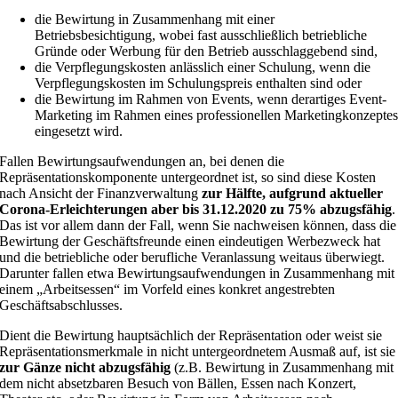
die Bewirtung in Zusammenhang mit einer
Betriebsbesichtigung, wobei fast ausschließlich betriebliche
Gründe oder Werbung für den Betrieb ausschlaggebend sind,
die Verpflegungskosten anlässlich einer Schulung, wenn die
Verpflegungskosten im Schulungspreis enthalten sind oder
die Bewirtung im Rahmen von Events, wenn derartiges Event-
Marketing im Rahmen eines professionellen Marketingkonzepte
eingesetzt wird.
Fallen Bewirtungsaufwendungen an, bei denen die
Repräsentationskomponente untergeordnet ist, so sind diese Kosten
nach Ansicht der Finanzverwaltung
zur Hälfte, aufgrund aktueller
Corona-Erleichterungen aber bis 31.12.2020 zu 75% abzugsfähig
.
Das ist vor allem dann der Fall, wenn Sie nachweisen können, dass die
Bewirtung der Geschäftsfreunde einen eindeutigen Werbezweck hat
und die betriebliche oder berufliche Veranlassung weitaus überwiegt.
Darunter fallen etwa Bewirtungsaufwendungen in Zusammenhang mit
einem „Arbeitsessen“ im Vorfeld eines konkret angestrebten
Geschäftsabschlusses.
Dient die Bewirtung hauptsächlich der Repräsentation oder weist sie
Repräsentationsmerkmale in nicht untergeordnetem Ausmaß auf, ist sie
zur Gänze nicht abzugsfähig
(z.B. Bewirtung in Zusammenhang mit
dem nicht absetzbaren Besuch von Bällen, Essen nach Konzert,