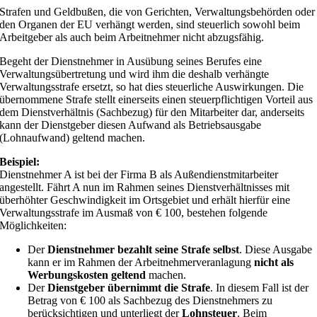
Strafen und Geldbußen, die von Gerichten, Verwaltungsbehörden oder
den Organen der EU verhängt werden, sind steuerlich sowohl beim
Arbeitgeber als auch beim Arbeitnehmer nicht abzugsfähig.
Begeht der Dienstnehmer in Ausübung seines Berufes eine
Verwaltungsübertretung und wird ihm die deshalb verhängte
Verwaltungsstrafe ersetzt, so hat dies steuerliche Auswirkungen. Die
übernommene Strafe stellt einerseits einen steuerpflichtigen Vorteil aus
dem Dienstverhältnis (Sachbezug) für den Mitarbeiter dar, anderseits
kann der Dienstgeber diesen Aufwand als Betriebsausgabe
(Lohnaufwand) geltend machen.
Beispiel:
Dienstnehmer A ist bei der Firma B als Außendienstmitarbeiter
angestellt. Fährt A nun im Rahmen seines Dienstverhältnisses mit
überhöhter Geschwindigkeit im Ortsgebiet und erhält hierfür eine
Verwaltungsstrafe im Ausmaß von € 100, bestehen folgende
Möglichkeiten:
Der
Dienstnehmer bezahlt seine Strafe selbst
. Diese Ausgabe
kann er im Rahmen der Arbeitnehmerveranlagung
nicht als
Werbungskosten geltend
machen.
Der
Dienstgeber übernimmt die Strafe
. In diesem Fall ist der
Betrag von € 100 als Sachbezug des Dienstnehmers zu
berücksichtigen und unterliegt der
Lohnsteuer
. Beim