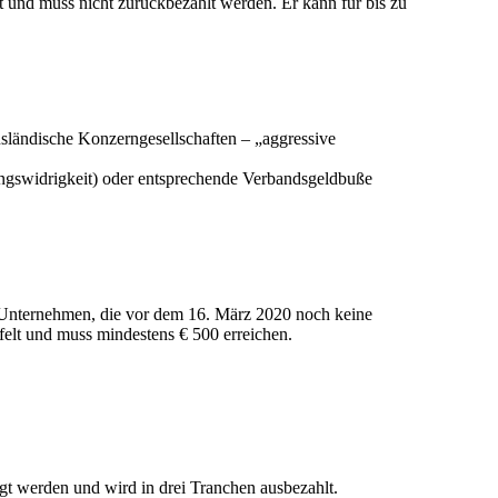
 und muss nicht zurückbezahlt werden. Er kann für bis zu
usländische Konzerngesellschaften – „aggressive
nungswidrigkeit) oder entsprechende Verbandsgeldbuße
 Unternehmen, die vor dem 16. März 2020 noch keine
felt und muss mindestens € 500 erreichen.
gt werden und wird in drei Tranchen ausbezahlt.