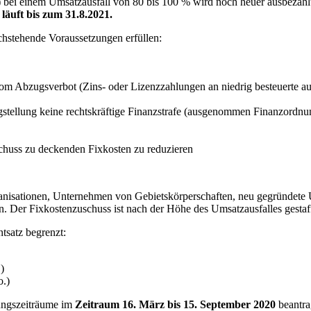
 bei einem Umsatzausfall von 80 bis 100 % wird noch heuer ausbezahlt
 läuft bis zum 31.8.2021.
chstehende Voraussetzungen erfüllen:
 vom Abzugsverbot (Zins- oder Lizenzzahlungen an niedrig besteuerte a
ragstellung keine rechtskräftige Finanzstrafe (ausgenommen Finanzord
chuss zu deckenden Fixkosten zu reduzieren
anisationen, Unternehmen von Gebietskörperschaften, neu gegründete
. Der Fixkostenzuschuss ist nach der Höhe des Umsatzausfalles gestaf
tsatz begrenzt:
)
o.)
ungszeiträume im
Zeitraum 16. März bis 15. September 2020
beantra