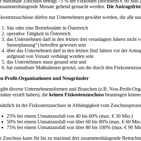
r maximale Zuschuss beträgt 75 % der Fixkosten (höchstens € 90 Mio.)
zusammenhängende Monate geltend gemacht werden.
Die Antragsfrist
xkostenzuschüsse dürfen nur Unternehmen gewährt werden, die alle na
Sitz oder eine Betriebsstätte in Österreich
operative Tätigkeit in Österreich
das Unternehmen darf in den letzten drei veranlagten Jahren nicht
Steuerplanung“) betroffen gewesen sein
über das Unternehmen darf in den letzten fünf Jahren vor der Ant
aufgrund von Vorsatz verhängt worden sein
das Unternehmen muss gesund sein und
hat zumutbare Maßnahmen gesetzt, um die durch den Fixkostenzus
n-Profit-Organisationen und Neugründer
 gibt diverse Unternehmensformen und Branchen (z.B. Non-Profit-Org
sätze erzielt haben), die
keinen Fixkostenzuschuss
beantragen können
sätzlich ist der Fixkostenzuschuss in Abhängigkeit vom Zuschussprozen
25% bei einem Umsatzausfall von 40 bis 60% (max. € 30 Mio.)
50% bei einem Umsatzausfall von über 60 bis 80% (max. € 60 Mio.
75% bei einem Umsatzausfall von über 80 bis 100% (max. € 90 Mi
r Zuschuss kann für bis zu maximal drei zusammenhängende Betracht