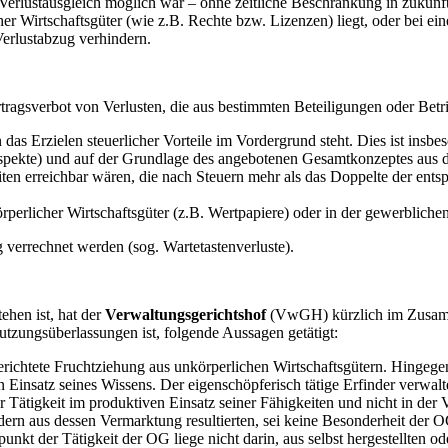
n Verlustausgleich möglich war – ohne zeitliche Beschränkung in zukünft
irtschaftsgüter (wie z.B. Rechte bzw. Lizenzen) liegt, oder bei einer 
Verlustabzug verhindern.
ragsverbot von Verlusten, die aus bestimmten Beteiligungen oder Betr
das Erzielen steuerlicher Vorteile im Vordergrund steht. Dies ist ins
rospekte) und auf der Grundlage des angebotenen Gesamtkonzeptes aus
en erreichbar wären, die nach Steuern mehr als das Doppelte der ents
rlicher Wirtschaftsgüter (z.B. Wertpapiere) oder in der gewerblichen
g verrechnet werden (sog. Wartetastenverluste).
ehen ist, hat der
Verwaltungsgerichtshof
(VwGH) kürzlich im Zusamm
tzungsüberlassungen ist, folgende Aussagen getätigt:
ichtete Fruchtziehung aus unkörperlichen Wirtschaftsgütern. Hingegen b
 Einsatz seines Wissens. Der eigenschöpferisch tätige Erfinder verwal
 Tätigkeit im produktiven Einsatz seiner Fähigkeiten und nicht in der 
ern aus dessen Vermarktung resultierten, sei keine Besonderheit der OG
unkt der Tätigkeit der OG liege nicht darin, aus selbst hergestellten 