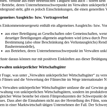
rden. Verluste aus einer betrieblichen Tätigkeit sind auch – sofern kei
r Betriebe, deren Unternehmensschwerpunkt im Verwalten unkörperlicher W
rdergrund steht, gibt es jedoch Einschränkungen, die einen generellen 
lgemeines Ausgleichs- bzw. Vortragsverbot
s Einkommensteuergesetz enthält ein allgemeines Ausgleichs- bzw. Vort
aus einer Beteiligung an Gesellschaften oder Gemeinschaften, wenn 
derartiger Beteiligungen allgemein angeboten wird (etwa durch P
Bestimmung (also ohne Beschränkung des Verlustausgleichs) Rendit
Bauherrenmodelle),
aus Betrieben, deren Unternehmensschwerpunkt im Verwalten unkörpe
rluste daraus können nur mit positiven Einkünften aus dieser Betätigun
rwalten unkörperlicher Wirtschaftsgüter
r Frage, was unter „Verwalten unkörperlicher Wirtschaftsgüter“ zu verst
n Filmen und die Verwertung der Filmrechte im Wege internationaler Nu
s Verwalten unkörperlicher Wirtschaftsgüter umfasse die auf Gewinn ger
rwaltung von unkörperlichen Wirtschaftsgütern, sondern im produktiven
 gleicher Weise bestehe bei einem Filmproduzenten der Schwerpunkt der
ues. Dass aber die Einnahmen nicht aus der Herstellung des Films, sond
dem in einer Marktwirtschaft tätigen Unternehmen der Fall. Der Schwerp