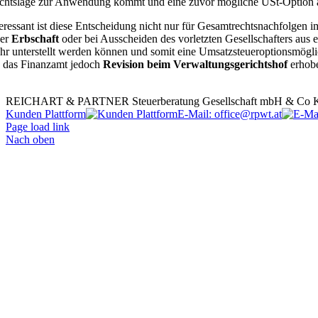
chtslage zur Anwendung kommt und eine zuvor mögliche USt-Option 
teressant ist diese Entscheidung nicht nur für Gesamtrechtsnachfol
ner
Erbschaft
oder bei Ausscheiden des vorletzten Gesellschafters aus 
hr unterstellt werden können und somit eine Umsatzsteueroptionsmöglic
 das Finanzamt jedoch
Revision beim Verwaltungsgerichtshof
erhobe
REICHART & PARTNER Steuerberatung Gesellschaft mbH & Co KG | G
Kunden Plattform
E-Mail: office@rpwt.at
Page load link
Nach oben