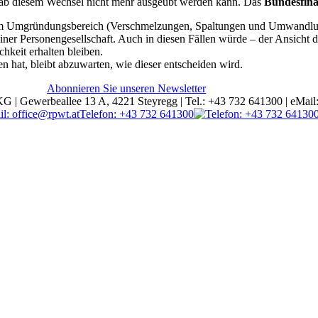
ab diesem Wechsel nicht mehr ausgeübt werden kann. Das
Bundesfinan
gen im Umgründungsbereich (Verschmelzungen, Spaltungen und Umwandl
einer Personengesellschaft. Auch in diesen Fällen würde – der Ansicht 
hkeit erhalten bleiben.
n hat, bleibt abzuwarten, wie dieser entscheiden wird.
Abonnieren Sie unseren Newsletter
ewerbeallee 13 A, 4221 Steyregg | Tel.: +43 732 641300 | eMail: 
Telefon: +43 732 641300