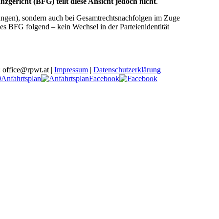
zgericht (BFG) teilt diese Ansicht jedoch nicht
.
ungen), sondern auch bei Gesamtrechtsnachfolgen im Zuge
des BFG folgend – kein Wechsel in der Parteienidentität
office@rpwt.at |
Impressum
|
Datenschutzerklärung
Anfahrtsplan
Facebook