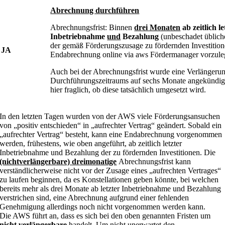
Abrechnung durchführen
Abrechnungsfrist: Binnen
drei Monaten
ab zeitlich le
Inbetriebnahme
und
Bezahlung
(unbeschadet üblich
der gemäß Förderungszusage zu fördernden Investitione
JA
Endabrechnung online via aws Fördermanager vorzule
Auch bei der Abrechnungsfrist wurde eine Verlängeru
Durchführungszeitraums auf sechs Monate angekündigt
hier fraglich, ob diese tatsächlich umgesetzt wird.
In den letzten Tagen wurden von der AWS viele Förderungsansuchen
von „positiv entschieden“ in „aufrechter Vertrag“ geändert. Sobald ein
„aufrechter Vertrag“ besteht, kann eine Endabrechnung vorgenommen
werden, frühestens, wie oben angeführt, ab zeitlich letzter
Inbetriebnahme und Bezahlung der zu fördernden Investitionen. Die
(nichtverlängerbare) dreimonatige
Abrechnungsfrist kann
verständlicherweise nicht vor der Zusage eines „aufrechten Vertrages“
zu laufen beginnen, da es Konstellationen geben könnte, bei welchen
bereits mehr als drei Monate ab letzter Inbetriebnahme und Bezahlung
verstrichen sind, eine Abrechnung aufgrund einer fehlenden
Genehmigung allerdings noch nicht vorgenommen werden kann.
Die AWS führt an, dass es sich bei den oben genannten Fristen um
nicht verlängerbare
handelt. Um nicht unerwartet den