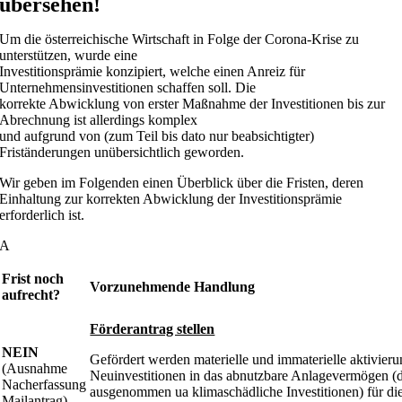
übersehen!
Um die österreichische Wirtschaft in Folge der Corona-Krise zu
unterstützen, wurde eine
Investitionsprämie konzipiert, welche einen Anreiz für
Unternehmensinvestitionen schaffen soll. Die
korrekte Abwicklung von erster Maßnahme der Investitionen bis zur
Abrechnung ist allerdings komplex
und aufgrund von (zum Teil bis dato nur beabsichtigter)
Friständerungen unübersichtlich geworden.
Wir geben im Folgenden einen Überblick über die Fristen, deren
Einhaltung zur korrekten Abwicklung der Investitionsprämie
erforderlich ist.
A
Frist noch
Vorzunehmende Handlung
aufrecht?
Förderantrag stellen
NEIN
Gefördert werden materielle und immaterielle aktivieru
(Ausnahme
Neuinvestitionen in das abnutzbare Anlagevermögen (
Nacherfassung
ausgenommen ua klimaschädliche Investitionen) für di
Mailantrag)