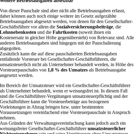
Weitere Betriebsausgaben absetzbar
Von dieser Pauschale sind aber nicht alle Betriebsausgaben erfasst,
daher können auch noch einige weitere im Gesetz aufgezählte
Betriebsausgaben abgesetzt werden, von denen für den Gesellschafter-
Geschäftsführer vor allem die
Sozialversicherungsbeiträge
, die
Lohnnebenkosten
und die
Fahrtkosten
(soweit ihnen ein
Kostenersatz in gleicher Höhe gegenübersteht) von Relevanz sind. All
anderen Betriebsausgaben sind hingegen mit der Pauschalierung
abgegolten.
Zusätzlich kann die auf diese pauschalierten Betriebsausgaben
entfallende Vorsteuer bei Gesellschafter-Geschäftsführern, die
umsatzsteuerlich nicht als Unternehmer behandelt werden, in Höhe des
Vorsteuerpauschales von
1,8 % des Umsatzes
als Betriebsausgabe
angesetzt werden.
Im Bereich der Umsatzsteuer wird ein Gesellschafter-Geschäftsführer
als Unternehmer behandelt, wenn er weisungsfrei ist. In diesem Fall
sind die Geschäftsführer-Vergütungen umsatzsteuerpflichtig und der
Geschäftsführer kann die Vorsteuerbeträge aus bezogenen
Vorleistungen in Abzug bringen bzw. unter bestimmten
Voraussetzungen vereinfachend eine Vorsteuerpauschale in Anspruch
nehmen.
Aus Gründen der Verwaltungsvereinfachung kann jedoch auch ein
weisungsfreier Gesellschafter-Geschäftsführer
umsatzsteuerlicher
Nichtunternehmer
sein und seine Vergütungen ohne Umsatzsteuer