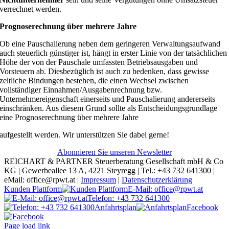
verrechnet werden.
Prognoserechnung über mehrere Jahre
Ob eine Pauschalierung neben dem geringeren Verwaltungsaufwand
auch steuerlich günstiger ist, hängt in erster Linie von der tatsächlichen
Höhe der von der Pauschale umfassten Betriebsausgaben und
Vorsteuern ab. Diesbezüglich ist auch zu bedenken, dass gewisse
zeitliche Bindungen bestehen, die einen Wechsel zwischen
vollständiger Einnahmen/Ausgabenrechnung bzw.
Unternehmereigenschaft einerseits und Pauschalierung andererseits
einschränken. Aus diesem Grund sollte als Entscheidungsgrundlage
eine Prognoserechnung über mehrere Jahre
aufgestellt werden. Wir unterstützen Sie dabei gerne!
Abonnieren Sie unseren Newsletter
REICHART & PARTNER Steuerberatung Gesellschaft mbH & Co
KG | Gewerbeallee 13 A, 4221 Steyregg | Tel.: +43 732 641300 |
eMail: office@rpwt.at |
Impressum
|
Datenschutzerklärung
Kunden Plattform
E-Mail: office@rpwt.at
Telefon: +43 732 641300
Anfahrtsplan
Facebook
Page load link