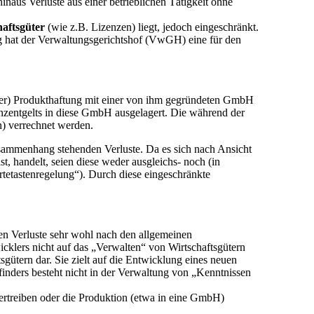
naus Verluste aus einer betrieblichen Tätigkeit ohne
aftsgüter
(wie z.B. Lizenzen) liegt, jedoch eingeschränkt.
g hat der Verwaltungsgerichtshof (VwGH) eine für den
iner) Produkthaftung mit einer von ihm gegründeten GmbH
nzentgelts in diese GmbH ausgelagert. Die während der
n) verrechnet werden.
usammenhang stehenden Verluste. Da es sich nach Ansicht
, handelt, seien diese weder ausgleichs- noch (in
artetastenregelung“). Durch diese eingeschränkte
en Verluste sehr wohl nach den allgemeinen
icklers nicht auf das „Verwalten“ von Wirtschaftsgütern
tsgütern dar. Sie zielt auf die Entwicklung eines neuen
rfinders besteht nicht in der Verwaltung von „Kenntnissen
 vertreiben oder die Produktion (etwa in eine GmbH)