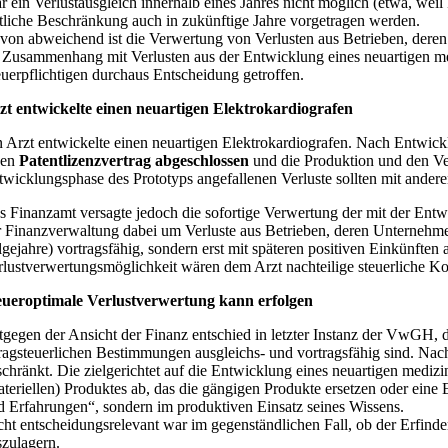
r ein Verlustausgleich innerhalb eines Jahres nicht möglich (etwa, wei
itliche Beschränkung auch in zukünftige Jahre vorgetragen werden.
von abweichend ist die Verwertung von Verlusten aus Betrieben, dere
 Zusammenhang mit Verlusten aus der Entwicklung eines neuartigen med
euerpflichtigen durchaus Entscheidung getroffen.
zt entwickelte einen neuartigen Elektrokardiografen
n Arzt entwickelte einen neuartigen Elektrokardiografen. Nach Entwic
nen
Patentlizenzvertrag abgeschlossen
und die Produktion und den Ver
twicklungsphase des Prototyps angefallenen Verluste sollten mit ander
s Finanzamt versagte jedoch die sofortige Verwertung der mit der Entw
r Finanzverwaltung dabei um Verluste aus Betrieben, deren Unternehmen
lgejahre) vortragsfähig, sondern erst mit späteren positiven Einkünften
rlustverwertungsmöglichkeit wären dem Arzt nachteilige steuerliche K
eueroptimale Verlustverwertung kann erfolgen
tgegen der Ansicht der Finanz entschied in letzter Instanz der VwGH,
tragsteuerlichen Bestimmungen ausgleichs- und vortragsfähig sind. Nac
schränkt. Die zielgerichtet auf die Entwicklung eines neuartigen medizin
ateriellen) Produktes ab, das die gängigen Produkte ersetzen oder eine
d Erfahrungen“, sondern im produktiven Einsatz seines Wissens.
cht entscheidungsrelevant war im gegenständlichen Fall, ob der Erfinde
szulagern.