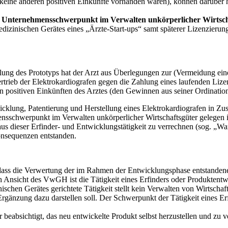
l keine anderen positiven Einkünfte vorhanden waren), können darüber hi
n
Unternehmensschwerpunkt im Verwalten unkörperlicher Wirtsch
izinischen Gerätes eines „Ärzte-Start-ups“ samt späterer Lizenzierun
klung des Prototyps hat der Arzt aus Überlegungen zur (Vermeidung e
trieb der Elektrokardiografen gegen die Zahlung eines laufenden Lize
en positiven Einkünften des Arztes (den Gewinnen aus seiner Ordinatio
icklung, Patentierung und Herstellung eines Elektrokardiografen in Z
sschwerpunkt im Verwalten unkörperlicher Wirtschaftsgüter gelegen ist
 aus dieser Erfinder- und Entwicklungstätigkeit zu verrechnen (sog. „W
onsequenzen entstanden.
 dass die Verwertung der im Rahmen der Entwicklungsphase entstanden
h Ansicht des VwGH ist die Tätigkeit eines Erfinders oder Produktentw
ischen Gerätes gerichtete Tätigkeit stellt kein Verwalten von Wirtschaf
 Ergänzung dazu darstellen soll. Der Schwerpunkt der Tätigkeit eines E
r beabsichtigt, das neu entwickelte Produkt selbst herzustellen und zu