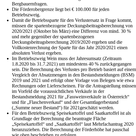
Bergbauernfragen.
Die Förderobergrenze liegt bei € 100.000 für jeden
Betriebszweig.
Damit die Betriebssparte für den Verlustersatz in Frage kommt,
müssen die spartenbezogene Deckungsbeitragsberechnung von
2020/2021 (Oktober bis März) eine Differenz von mind. 30 %
und mehr gegenüber der spartenbezogenen
Deckungsbeitragsberechnung 2019/2020 ergeben und die
Vollkostenrechnung der Sparte für das Jahr 2020/2021 einen
absoluten Verlust ergeben.
Im Betriebszweig Wein muss der Jahresumsatz (Zeitraum
1.8.2020 bis 31.7.2021) um mindestens 40 % zurückgegangen
sein. Die Berechnung des Verlustes pro Betrieb basiert auf eine
Vergleich der Absatzmengen in den Bestandsmeldungen (BSM)
2019 und 2021 und erfolgt ohne Vorlage von Belegen wie etwa
Rechnungen oder Lieferscheinen. Für die Antragstellung müsse
im Vorfeld die voraussichtlichen Verkäufe in der
Bestandsmeldung 2021 für „Fassweinverkäufe in Österreich“
und für „Flaschenverkauf“ und der Gesamtlagerbestand
(„Summe neuer Bestand“) für 2021geschätzt werden.
Für den Betriebszweig Speisekartoffel und Saatkartoffel ist als
Grundlage der Berechnung die beantragte Fläche
„Speisekartoffel“ und „Saatkartoffel“ laut Mehrfachantrag 2020
heranzuziehen. Die Berechnung der Förderhöhe hat pauschal
wie oben beschrieben zu erfolgen.