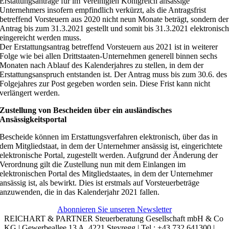
Erstattungsanträge für im Vereinigten Königreich ansässige
Unternehmers insofern empfindlich verkürzt, als die Antragsfrist
betreffend Vorsteuern aus 2020 nicht neun Monate beträgt, sondern der
Antrag bis zum 31.3.2021 gestellt und somit bis 31.3.2021 elektronisc
eingereicht werden muss.
Der Erstattungsantrag betreffend Vorsteuern aus 2021 ist in weiterer
Folge wie bei allen Drittstaaten-Unternehmen generell binnen sechs
Monaten nach Ablauf des Kalenderjahres zu stellen, in dem der
Erstattungsanspruch entstanden ist. Der Antrag muss bis zum 30.6. des
Folgejahres zur Post gegeben worden sein. Diese Frist kann nicht
verlängert werden.
Zustellung von Bescheiden über ein ausländisches
Ansässigkeitsportal
Bescheide können im Erstattungsverfahren elektronisch, über das in
dem Mitgliedstaat, in dem der Unternehmer ansässig ist, eingerichtete
elektronische Portal, zugestellt werden. Aufgrund der Änderung der
Verordnung gilt die Zustellung nun mit dem Einlangen im
elektronischen Portal des Mitgliedstaates, in dem der Unternehmer
ansässig ist, als bewirkt. Dies ist erstmals auf Vorsteuerbeträge
anzuwenden, die in das Kalenderjahr 2021 fallen.
Abonnieren Sie unseren Newsletter
REICHART & PARTNER Steuerberatung Gesellschaft mbH & Co
KG | Gewerbeallee 13 A, 4221 Steyregg | Tel.: +43 732 641300 |