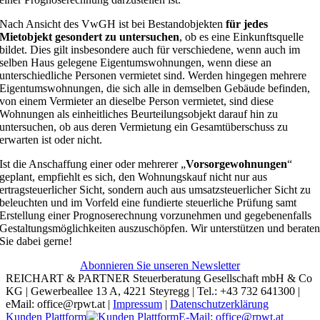
Nach Ansicht des VwGH ist bei Bestandobjekten
für jedes
Mietobjekt gesondert zu untersuchen
, ob es eine Einkunftsquelle
bildet. Dies gilt insbesondere auch für verschiedene, wenn auch im
selben Haus gelegene Eigentumswohnungen, wenn diese an
unterschiedliche Personen vermietet sind. Werden hingegen mehrere
Eigentumswohnungen, die sich alle in demselben Gebäude befinden,
von einem Vermieter an dieselbe Person vermietet, sind diese
Wohnungen als einheitliches Beurteilungsobjekt darauf hin zu
untersuchen, ob aus deren Vermietung ein Gesamtüberschuss zu
erwarten ist oder nicht.
Ist die Anschaffung einer oder mehrerer „
Vorsorgewohnungen
“
geplant, empfiehlt es sich, den Wohnungskauf nicht nur aus
ertragsteuerlicher Sicht, sondern auch aus umsatzsteuerlicher Sicht zu
beleuchten und im Vorfeld eine fundierte steuerliche Prüfung samt
Erstellung einer Prognoserechnung vorzunehmen und gegebenenfalls
Gestaltungsmöglichkeiten auszuschöpfen. Wir unterstützen und berate
Sie dabei gerne!
Abonnieren Sie unseren Newsletter
REICHART & PARTNER Steuerberatung Gesellschaft mbH & Co
KG | Gewerbeallee 13 A, 4221 Steyregg | Tel.: +43 732 641300 |
eMail: office@rpwt.at |
Impressum
|
Datenschutzerklärung
Kunden Plattform
E-Mail: office@rpwt.at