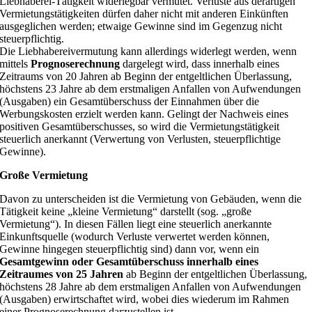
Liebhaberei-Tätigkeit widerlegbar vermutet. Verluste aus derartigen
Vermietungstätigkeiten dürfen daher nicht mit anderen Einkünften
ausgeglichen werden; etwaige Gewinne sind im Gegenzug nicht
steuerpflichtig.
Die Liebhabereivermutung kann allerdings widerlegt werden, wenn
mittels
Prognoserechnung
dargelegt wird, dass innerhalb eines
Zeitraums von 20 Jahren ab Beginn der entgeltlichen Überlassung,
höchstens 23 Jahre ab dem erstmaligen Anfallen von Aufwendungen
(Ausgaben) ein Gesamtüberschuss der Einnahmen über die
Werbungskosten erzielt werden kann. Gelingt der Nachweis eines
positiven Gesamtüberschusses, so wird die Vermietungstätigkeit
steuerlich anerkannt (Verwertung von Verlusten, steuerpflichtige
Gewinne).
Große Vermietung
Davon zu unterscheiden ist die Vermietung von Gebäuden, wenn die
Tätigkeit keine „kleine Vermietung“ darstellt (sog. „große
Vermietung“). In diesen Fällen liegt eine steuerlich anerkannte
Einkunftsquelle (wodurch Verluste verwertet werden können,
Gewinne hingegen steuerpflichtig sind) dann vor, wenn ein
Gesamtgewinn oder Gesamtüberschuss innerhalb eines
Zeitraumes von 25 Jahren
ab Beginn der entgeltlichen Überlassung,
höchstens 28 Jahre ab dem erstmaligen Anfallen von Aufwendungen
(Ausgaben) erwirtschaftet wird, wobei dies wiederum im Rahmen
einer Prognoserechnung darzustellen ist.