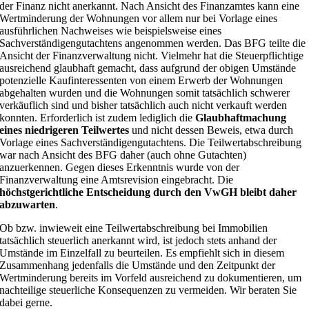
der Finanz nicht anerkannt. Nach Ansicht des Finanzamtes kann eine
Wertminderung der Wohnungen vor allem nur bei Vorlage eines
ausführlichen Nachweises wie beispielsweise eines
Sachverständigengutachtens angenommen werden. Das BFG teilte die
Ansicht der Finanzverwaltung nicht. Vielmehr hat die Steuerpflichtige
ausreichend glaubhaft gemacht, dass aufgrund der obigen Umstände
potenzielle Kaufinteressenten von einem Erwerb der Wohnungen
abgehalten wurden und die Wohnungen somit tatsächlich schwerer
verkäuflich sind und bisher tatsächlich auch nicht verkauft werden
konnten. Erforderlich ist zudem lediglich die
Glaubhaftmachung
eines niedrigeren Teilwertes
und nicht dessen Beweis, etwa durch
Vorlage eines Sachverständigengutachtens. Die Teilwertabschreibung
war nach Ansicht des BFG daher (auch ohne Gutachten)
anzuerkennen. Gegen dieses Erkenntnis wurde von der
Finanzverwaltung eine Amtsrevision eingebracht. Die
höchstgerichtliche Entscheidung durch den VwGH bleibt daher
abzuwarten
.
Ob bzw. inwieweit eine Teilwertabschreibung bei Immobilien
tatsächlich steuerlich anerkannt wird, ist jedoch stets anhand der
Umstände im Einzelfall zu beurteilen. Es empfiehlt sich in diesem
Zusammenhang jedenfalls die Umstände und den Zeitpunkt der
Wertminderung bereits im Vorfeld ausreichend zu dokumentieren, um
nachteilige steuerliche Konsequenzen zu vermeiden. Wir beraten Sie
dabei gerne.