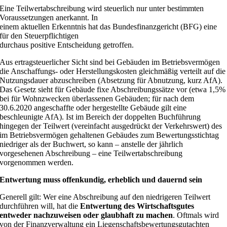
Eine Teilwertabschreibung wird steuerlich nur unter bestimmten
Voraussetzungen anerkannt. In
einem aktuellen Erkenntnis hat das Bundesfinanzgericht (BFG) eine
für den Steuerpflichtigen
durchaus positive Entscheidung getroffen.
Aus ertragsteuerlicher Sicht sind bei Gebäuden im Betriebsvermögen
die Anschaffungs- oder Herstellungskosten gleichmäßig verteilt auf die
Nutzungsdauer abzuschreiben (Absetzung für Abnutzung, kurz AfA).
Das Gesetz sieht für Gebäude fixe Abschreibungssätze vor (etwa 1,5%
bei für Wohnzwecken überlassenen Gebäuden; für nach dem
30.6.2020 angeschaffte oder hergestellte Gebäude gilt eine
beschleunigte AfA). Ist im Bereich der doppelten Buchführung
hingegen der Teilwert (vereinfacht ausgedrückt der Verkehrswert) des
im Betriebsvermögen gehaltenen Gebäudes zum Bewertungsstichtag
niedriger als der Buchwert, so kann – anstelle der jährlich
vorgesehenen Abschreibung – eine Teilwertabschreibung
vorgenommen werden.
Entwertung muss offenkundig, erheblich und dauernd sein
Generell gilt: Wer eine Abschreibung auf den niedrigeren Teilwert
durchführen will, hat die
Entwertung des Wirtschaftsgutes
entweder nachzuweisen oder glaubhaft zu machen
. Oftmals wird
von der Finanzverwaltung ein Liegenschaftsbewertungsgutachten