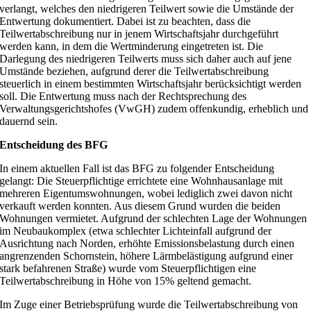
verlangt, welches den niedrigeren Teilwert sowie die Umstände der
Entwertung dokumentiert. Dabei ist zu beachten, dass die
Teilwertabschreibung nur in jenem Wirtschaftsjahr durchgeführt
werden kann, in dem die Wertminderung eingetreten ist. Die
Darlegung des niedrigeren Teilwerts muss sich daher auch auf jene
Umstände beziehen, aufgrund derer die Teilwertabschreibung
steuerlich in einem bestimmten Wirtschaftsjahr berücksichtigt werden
soll. Die Entwertung muss nach der Rechtsprechung des
Verwaltungsgerichtshofes (VwGH) zudem offenkundig, erheblich und
dauernd sein.
Entscheidung des BFG
In einem aktuellen Fall ist das BFG zu folgender Entscheidung
gelangt: Die Steuerpflichtige errichtete eine Wohnhausanlage mit
mehreren Eigentumswohnungen, wobei lediglich zwei davon nicht
verkauft werden konnten. Aus diesem Grund wurden die beiden
Wohnungen vermietet. Aufgrund der schlechten Lage der Wohnungen
im Neubaukomplex (etwa schlechter Lichteinfall aufgrund der
Ausrichtung nach Norden, erhöhte Emissionsbelastung durch einen
angrenzenden Schornstein, höhere Lärmbelästigung aufgrund einer
stark befahrenen Straße) wurde vom Steuerpflichtigen eine
Teilwertabschreibung in Höhe von 15% geltend gemacht.
Im Zuge einer Betriebsprüfung wurde die Teilwertabschreibung von