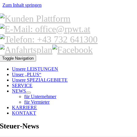
Zum Inhalt springen
Toggle Navigation
Unsere LEISTUNGEN
Unser „PLUS“
Unsere SPEZIALGEBIETE
SERVICE
NEWS
für Unternehmer
für Vermieter
KARRIERE
KONTAKT
Steuer-News