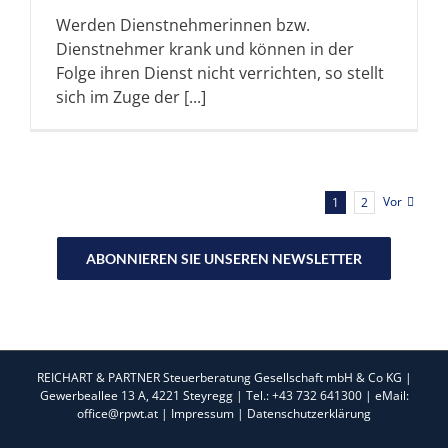
Werden Dienstnehmerinnen bzw.
Dienstnehmer krank und können in der
Folge ihren Dienst nicht verrichten, so stellt
sich im Zuge der [...]
Vor
1
2
ABONNIEREN SIE UNSEREN NEWSLETTER
REICHART & PARTNER Steuerberatung Gesellschaft mbH & Co KG |
Gewerbeallee 13 A, 4221 Steyregg | Tel.: +43 732 641300 | eMail:
office@rpwt.at |
Impressum
|
Datenschutzerklärung