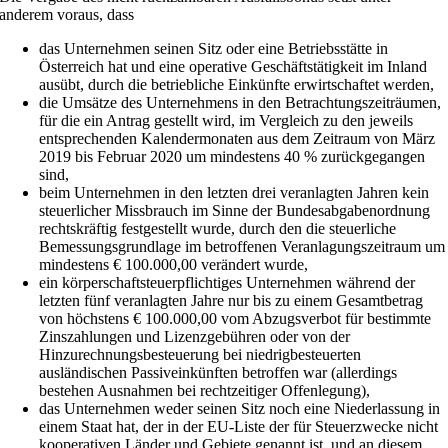
anderem voraus, dass
das Unternehmen seinen Sitz oder eine Betriebsstätte in
Österreich hat und eine operative Geschäftstätigkeit im Inland
ausübt, durch die betriebliche Einkünfte erwirtschaftet werden,
die Umsätze des Unternehmens in den Betrachtungszeiträumen,
für die ein Antrag gestellt wird, im Vergleich zu den jeweils
entsprechenden Kalendermonaten aus dem Zeitraum von März
2019 bis Februar 2020 um mindestens 40 % zurückgegangen
sind,
beim Unternehmen in den letzten drei veranlagten Jahren kein
steuerlicher Missbrauch im Sinne der Bundesabgabenordnung
rechtskräftig festgestellt wurde, durch den die steuerliche
Bemessungsgrundlage im betroffenen Veranlagungszeitraum um
mindestens € 100.000,00 verändert wurde,
ein körperschaftsteuerpflichtiges Unternehmen während der
letzten fünf veranlagten Jahre nur bis zu einem Gesamtbetrag
von höchstens € 100.000,00 vom Abzugsverbot für bestimmte
Zinszahlungen und Lizenzgebühren oder von der
Hinzurechnungsbesteuerung bei niedrigbesteuerten
ausländischen Passiveinkünften betroffen war (allerdings
bestehen Ausnahmen bei rechtzeitiger Offenlegung),
das Unternehmen weder seinen Sitz noch eine Niederlassung in
einem Staat hat, der in der EU-Liste der für Steuerzwecke nicht
kooperativen Länder und Gebiete genannt ist, und an diesem