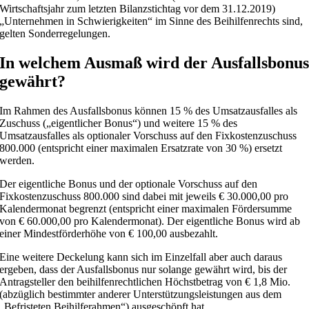
Wirtschaftsjahr zum letzten Bilanzstichtag vor dem 31.12.2019)
„Unternehmen in Schwierigkeiten“ im Sinne des Beihilfenrechts sind,
gelten Sonderregelungen.
In welchem Ausmaß wird der Ausfallsbonu
gewährt?
Im Rahmen des Ausfallsbonus können 15 % des Umsatzausfalles als
Zuschuss („eigentlicher Bonus“) und weitere 15 % des
Umsatzausfalles als optionaler Vorschuss auf den Fixkostenzuschuss
800.000 (entspricht einer maximalen Ersatzrate von 30 %) ersetzt
werden.
Der eigentliche Bonus und der optionale Vorschuss auf den
Fixkostenzuschuss 800.000 sind dabei mit jeweils € 30.000,00 pro
Kalendermonat begrenzt (entspricht einer maximalen Fördersumme
von € 60.000,00 pro Kalendermonat). Der eigentliche Bonus wird ab
einer Mindestförderhöhe von € 100,00 ausbezahlt.
Eine weitere Deckelung kann sich im Einzelfall aber auch daraus
ergeben, dass der Ausfallsbonus nur solange gewährt wird, bis der
Antragsteller den beihilfenrechtlichen Höchstbetrag von € 1,8 Mio.
(abzüglich bestimmter anderer Unterstützungsleistungen aus dem
„Befristeten Beihilferahmen“) ausgeschöpft hat.