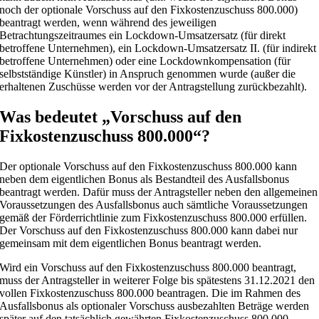
noch der optionale Vorschuss auf den Fixkostenzuschuss 800.000)
beantragt werden, wenn während des jeweiligen
Betrachtungszeitraumes ein Lockdown-Umsatzersatz (für direkt
betroffene Unternehmen), ein Lockdown-Umsatzersatz II. (für indirekt
betroffene Unternehmen) oder eine Lockdownkompensation (für
selbstständige Künstler) in Anspruch genommen wurde (außer die
erhaltenen Zuschüsse werden vor der Antragstellung zurückbezahlt).
Was bedeutet „Vorschuss auf den
Fixkostenzuschuss 800.000“?
Der optionale Vorschuss auf den Fixkostenzuschuss 800.000 kann
neben dem eigentlichen Bonus als Bestandteil des Ausfallsbonus
beantragt werden. Dafür muss der Antragsteller neben den allgemeinen
Voraussetzungen des Ausfallsbonus auch sämtliche Voraussetzungen
gemäß der Förderrichtlinie zum Fixkostenzuschuss 800.000 erfüllen.
Der Vorschuss auf den Fixkostenzuschuss 800.000 kann dabei nur
gemeinsam mit dem eigentlichen Bonus beantragt werden.
Wird ein Vorschuss auf den Fixkostenzuschuss 800.000 beantragt,
muss der Antragsteller in weiterer Folge bis spätestens 31.12.2021 den
vollen Fixkostenzuschuss 800.000 beantragen. Die im Rahmen des
Ausfallsbonus als optionaler Vorschuss ausbezahlten Beträge werden
später auf den tatsächlich gewährten Fixkostenzuschuss 800.000