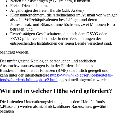
Neuen Selbstständigen (z.B. Trainern, Künstlern),
Freien Dienstnehmern,
Angehörigen der freien Berufe (z.B. Ärzten),
Kleinstunternehmern, die Arbeitnehmer im Ausmaß von weniger
als zehn Vollzeitäquivalenten beschäftigen und deren
Jahresumsatz und Bilanzsumme höchstens zwei Millionen Euro
betragen, und
Erwerbstätigen Gesellschaftern, die nach dem GSVG oder
FSVG pflichtversichert oder in den Versicherungen der
entsprechenden Institutionen der freien Berufe versichert sind,
beantragt werden.
Der umfangreiche Katalog an persönlichen und sachlichen
Anspruchsvoraussetzungen ist in der Förderrichtlinie des
Bundesministeriums für Finanzen (BMF) ausführlich geregelt und
kann unter der Internetadresse
https://www.wko.at/service/haertefall-
fonds-foerderrichtlinie-phase2.html
tagesaktuell abgerufen werden.
Wie und in welcher Höhe wird gefördert?
Die laufenden Unterstützungsleistungen aus dem Härtefallfonds
(„Phase 2“) werden als nicht rückzahlbarer Barzuschuss gewährt und
betragen