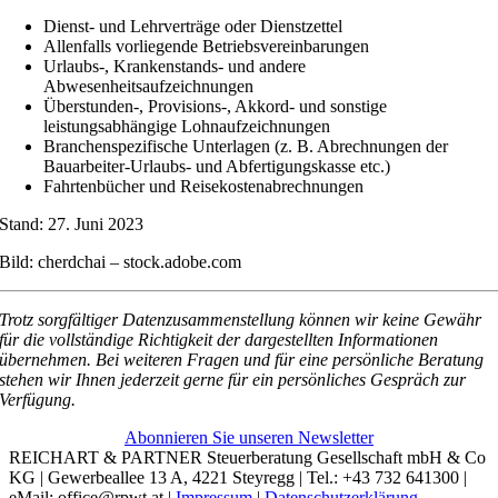
Dienst- und Lehrverträge oder Dienstzettel
Allenfalls vorliegende Betriebsvereinbarungen
Urlaubs-, Krankenstands- und andere
Abwesenheitsaufzeichnungen
Überstunden-, Provisions-, Akkord- und sonstige
leistungsabhängige Lohnaufzeichnungen
Branchenspezifische Unterlagen (z. B. Abrechnungen der
Bauarbeiter-Urlaubs- und Abfertigungskasse etc.)
Fahrtenbücher und Reisekostenabrechnungen
Stand: 27. Juni 2023
Bild: cherdchai – stock.adobe.com
Trotz sorgfältiger Datenzusammenstellung können wir keine Gewähr
für die vollständige Richtigkeit der dargestellten Informationen
übernehmen. Bei weiteren Fragen und für eine persönliche Beratung
stehen wir Ihnen jederzeit gerne für ein persönliches Gespräch zur
Verfügung.
Abonnieren Sie unseren Newsletter
REICHART & PARTNER Steuerberatung Gesellschaft mbH & Co
KG | Gewerbeallee 13 A, 4221 Steyregg | Tel.: +43 732 641300 |
eMail: office@rpwt.at |
Impressum
|
Datenschutzerklärung