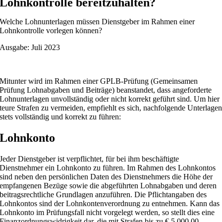
Lohnkontrolle bereitzuhalten?
Welche Lohnunterlagen müssen Dienstgeber im Rahmen einer
Lohnkontrolle vorlegen können?
Ausgabe: Juli 2023
Mitunter wird im Rahmen einer GPLB-Prüfung (Gemeinsamen
Prüfung Lohnabgaben und Beiträge) beanstandet, dass angeforderte
Lohnunterlagen unvollständig oder nicht korrekt geführt sind. Um hier
teure Strafen zu vermeiden, empfiehlt es sich, nachfolgende Unterlage
stets vollständig und korrekt zu führen:
Lohnkonto
Jeder Dienstgeber ist verpflichtet, für bei ihm beschäftigte
Dienstnehmer ein Lohnkonto zu führen. Im Rahmen des Lohnkontos
sind neben den persönlichen Daten des Dienstnehmers die Höhe der
empfangenen Bezüge sowie die abgeführten Lohnabgaben und deren
beitragsrechtliche Grundlagen anzuführen. Die Pflichtangaben des
Lohnkontos sind der Lohnkontenverordnung zu entnehmen. Kann das
Lohnkonto im Prüfungsfall nicht vorgelegt werden, so stellt dies eine
Finanzordnungswidrigkeit dar, die mit Strafen bis zu € 5.000,00