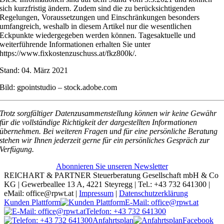
sich kurzfristig ändern. Zudem sind die zu berücksichtigenden
Regelungen, Voraussetzungen und Einschränkungen besonders
umfangreich, weshalb in diesem Artikel nur die wesentlichen
Eckpunkte wiedergegeben werden können. Tagesaktuelle und
weiterführende Informationen erhalten Sie unter
https://www.fixkostenzuschuss.at/fkz800k/.
Stand: 04. März 2021
Bild: gpointstudio – stock.adobe.com
Trotz sorgfältiger Datenzusammenstellung können wir keine Gewähr
für die vollständige Richtigkeit der dargestellten Informationen
übernehmen. Bei weiteren Fragen und für eine persönliche Beratung
stehen wir Ihnen jederzeit gerne für ein persönliches Gespräch zur
Verfügung.
Abonnieren Sie unseren Newsletter
REICHART & PARTNER Steuerberatung Gesellschaft mbH & Co
KG | Gewerbeallee 13 A, 4221 Steyregg | Tel.: +43 732 641300 |
eMail: office@rpwt.at |
Impressum
|
Datenschutzerklärung
Kunden Plattform
E-Mail: office@rpwt.at
Telefon: +43 732 641300
Anfahrtsplan
Facebook