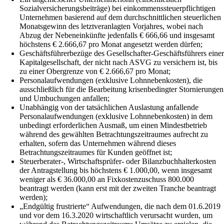
Sozialversicherungsbeiträge) bei einkommenssteuerpflichtigen
Unternehmen basierend auf dem durchschnittlichen steuerlichen
Monatsgewinn des letztveranlagten Vorjahres, wobei nach
Abzug der Nebeneinkünfte jedenfalls € 666,66 und insgesamt
höchstens € 2.666,67 pro Monat angesetzt werden dürfen;
Geschäftsführerbezüge des Gesellschafter-Geschäftsführers eine
Kapitalgesellschaft, der nicht nach ASVG zu versichern ist, bis
zu einer Obergrenze von € 2.666,67 pro Monat;
Personalaufwendungen (exklusive Lohnnebenkosten), die
ausschließlich für die Bearbeitung krisenbedingter Stornierungen
und Umbuchungen anfallen;
Unabhängig von der tatsächlichen Auslastung anfallende
Personalaufwendungen (exklusive Lohnnebenkosten) in dem
unbedingt erforderlichen Ausmaß, um einen Mindestbetrieb
während des gewählten Betrachtungszeitraumes aufrecht zu
erhalten, sofern das Unternehmen während dieses
Betrachtungszeitraumes für Kunden geöffnet ist;
Steuerberater-, Wirtschaftsprüfer- oder Bilanzbuchhalterkosten
der Antragstellung bis höchstens € 1.000,00, wenn insgesamt
weniger als € 36.000,00 an Fixkostenzuschuss 800.000
beantragt werden (kann erst mit der zweiten Tranche beantragt
werden);
„Endgültig frustrierte“ Aufwendungen, die nach dem 01.6.2019
und vor dem 16.3.2020 wirtschaftlich verursacht wurden, um