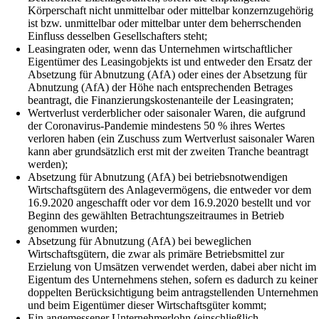
Körperschaft nicht unmittelbar oder mittelbar konzernzugehörig
ist bzw. unmittelbar oder mittelbar unter dem beherrschenden
Einfluss desselben Gesellschafters steht;
Leasingraten oder, wenn das Unternehmen wirtschaftlicher
Eigentümer des Leasingobjekts ist und entweder den Ersatz der
Absetzung für Abnutzung (AfA) oder eines der Absetzung für
Abnutzung (AfA) der Höhe nach entsprechenden Betrages
beantragt, die Finanzierungskostenanteile der Leasingraten;
Wertverlust verderblicher oder saisonaler Waren, die aufgrund
der Coronavirus-Pandemie mindestens 50 % ihres Wertes
verloren haben (ein Zuschuss zum Wertverlust saisonaler Waren
kann aber grundsätzlich erst mit der zweiten Tranche beantragt
werden);
Absetzung für Abnutzung (AfA) bei betriebsnotwendigen
Wirtschaftsgütern des Anlagevermögens, die entweder vor dem
16.9.2020 angeschafft oder vor dem 16.9.2020 bestellt und vor
Beginn des gewählten Betrachtungszeitraumes in Betrieb
genommen wurden;
Absetzung für Abnutzung (AfA) bei beweglichen
Wirtschaftsgütern, die zwar als primäre Betriebsmittel zur
Erzielung von Umsätzen verwendet werden, dabei aber nicht im
Eigentum des Unternehmens stehen, sofern es dadurch zu keiner
doppelten Berücksichtigung beim antragstellenden Unternehmen
und beim Eigentümer dieser Wirtschaftsgüter kommt;
Ein angemessener Unternehmerlohn (einschließlich