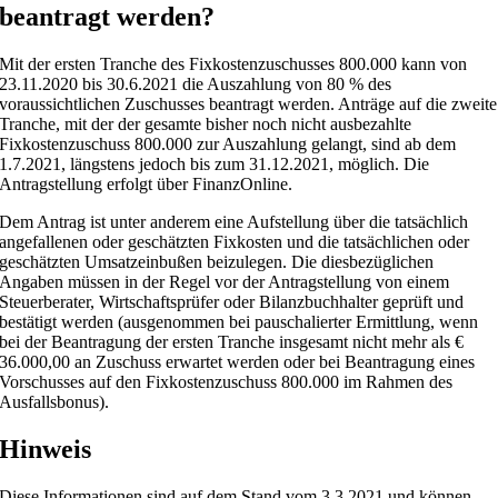
beantragt werden?
Mit der ersten Tranche des Fixkostenzuschusses 800.000 kann von
23.11.2020 bis 30.6.2021 die Auszahlung von 80 % des
voraussichtlichen Zuschusses beantragt werden. Anträge auf die zweite
Tranche, mit der der gesamte bisher noch nicht ausbezahlte
Fixkostenzuschuss 800.000 zur Auszahlung gelangt, sind ab dem
1.7.2021, längstens jedoch bis zum 31.12.2021, möglich. Die
Antragstellung erfolgt über FinanzOnline.
Dem Antrag ist unter anderem eine Aufstellung über die tatsächlich
angefallenen oder geschätzten Fixkosten und die tatsächlichen oder
geschätzten Umsatzeinbußen beizulegen. Die diesbezüglichen
Angaben müssen in der Regel vor der Antragstellung von einem
Steuerberater, Wirtschaftsprüfer oder Bilanzbuchhalter geprüft und
bestätigt werden (ausgenommen bei pauschalierter Ermittlung, wenn
bei der Beantragung der ersten Tranche insgesamt nicht mehr als €
36.000,00 an Zuschuss erwartet werden oder bei Beantragung eines
Vorschusses auf den Fixkostenzuschuss 800.000 im Rahmen des
Ausfallsbonus).
Hinweis
Diese Informationen sind auf dem Stand vom 3.3.2021 und können