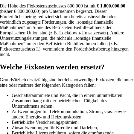
Die Höhe des Fixkostenzuschusses 800.000 ist mit
€ 1.800.000,00
(bisher € 800.000,00) pro Unternehmen begrenzt. Dieser
Förderhöchstbetrag reduziert sich um bereits ausbezahlte oder
verbindlich zugesagte Förderungen, die „sonstige finanzielle
Maßnahmen“ im Sinne des Befristeten Beihilferahmens der
Europäischen Union sind (z.B. Lockdown-Umsatzersatz). Andere
Unterstützungsleistungen, die nicht als „sonstige finanzielle
Maßnahmen“ unter den Befristeten Beihilferahmen fallen (z.B.
Fixkostenzuschuss I.), vermindern den Förderhöchstbetrag hingegen
nicht.
Welche Fixkosten werden ersetzt?
Grundsätzlich ersatzfähig sind betriebsnotwendige Fixkosten, die unter
eine oder mehrere der folgenden Kategorien fallen:
Geschäftsraummiete und Pacht, die in einem unmittelbaren
Zusammenhang mit der betrieblichen Tätigkeit des
Unternehmens stehen;
Aufwendungen für Telekommunikation, Strom-, Gas- sowie
andere Energie- und Heizungskosten;
Betriebliche Versicherungsprämien;
Zinsaufwendungen für Kredite und Darlehen,
Betriebliche Lizenzgebühren, sofern die empfangende