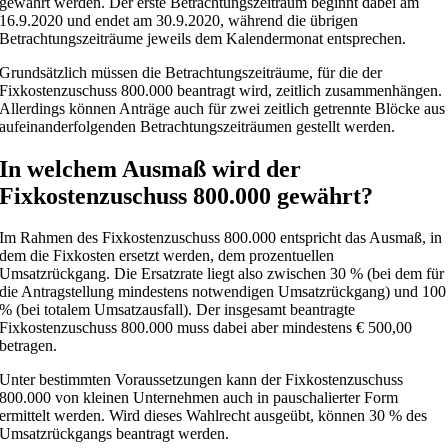
gewährt werden. Der erste Betrachtungszeitraum beginnt dabei am
16.9.2020 und endet am 30.9.2020, während die übrigen
Betrachtungszeiträume jeweils dem Kalendermonat entsprechen.
Grundsätzlich müssen die Betrachtungszeiträume, für die der
Fixkostenzuschuss 800.000 beantragt wird, zeitlich zusammenhängen.
Allerdings können Anträge auch für zwei zeitlich getrennte Blöcke aus
aufeinanderfolgenden Betrachtungszeiträumen gestellt werden.
In welchem Ausmaß wird der
Fixkostenzuschuss 800.000 gewährt?
Im Rahmen des Fixkostenzuschuss 800.000 entspricht das Ausmaß, in
dem die Fixkosten ersetzt werden, dem prozentuellen
Umsatzrückgang. Die Ersatzrate liegt also zwischen 30 % (bei dem für
die Antragstellung mindestens notwendigen Umsatzrückgang) und 100
% (bei totalem Umsatzausfall). Der insgesamt beantragte
Fixkostenzuschuss 800.000 muss dabei aber mindestens € 500,00
betragen.
Unter bestimmten Voraussetzungen kann der Fixkostenzuschuss
800.000 von kleinen Unternehmen auch in pauschalierter Form
ermittelt werden. Wird dieses Wahlrecht ausgeübt, können 30 % des
Umsatzrückgangs beantragt werden.