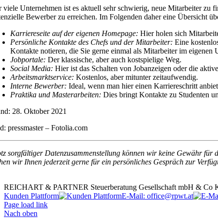
r viele Unternehmen ist es aktuell sehr schwierig, neue Mitarbeiter z
tenzielle Bewerber zu erreichen. Im Folgenden daher eine Übersicht üb
Karriereseite auf der eigenen Homepage:
Hier holen sich Mitarbeit
Persönliche Kontakte des Chefs und der Mitarbeiter:
Eine kostenlos
Kontakte notieren, die Sie gerne einmal als Mitarbeiter im eigene
Jobportale:
Der klassische, aber auch kostspielige Weg.
Social Media:
Hier ist das Schalten von Jobanzeigen oder die akti
Arbeitsmarktservice:
Kostenlos, aber mitunter zeitaufwendig.
Interne Bewerber:
Ideal, wenn man hier einen Karriereschritt anbiet
Praktika und Masterarbeiten:
Dies bringt Kontakte zu Studenten u
and: 28. Oktober 2021
ld: pressmaster – Fotolia.com
otz sorgfältiger Datenzusammenstellung können wir keine Gewähr für di
ehen wir Ihnen jederzeit gerne für ein persönliches Gespräch zur Verfü
REICHART & PARTNER Steuerberatung Gesellschaft mbH & Co KG | G
Kunden Plattform
E-Mail: office@rpwt.at
Page load link
Nach oben