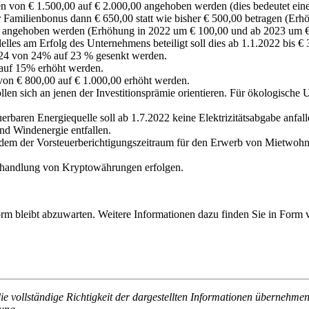
hren von € 1.500,00 auf € 2.000,00 angehoben werden (dies bedeutet e
er Familienbonus dann € 650,00 statt wie bisher € 500,00 betragen (E
00 angehoben werden (Erhöhung in 2022 um € 100,00 und ab 2023 um € 
es am Erfolg des Unternehmens beteiligt soll dies ab 1.1.2022 bis € 3
024 von 24% auf 23 % gesenkt werden.
 auf 15% erhöht werden.
 von € 800,00 auf € 1.000,00 erhöht werden.
sollen sich an jenen der Investitionsprämie orientieren. Für ökologische
euerbaren Energiequelle soll ab 1.7.2022 keine Elektrizitätsabgabe anf
nd Windenergie entfallen.
, indem der Vorsteuerberichtigungszeitraum für den Erwerb von Mietw
 Behandlung von Kryptowährungen erfolgen.
form bleibt abzuwarten. Weitere Informationen dazu finden Sie in For
e vollständige Richtigkeit der dargestellten Informationen übernehmen