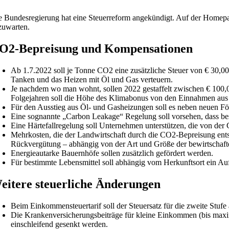
e Bundesregierung hat eine Steuerreform angekündigt. Auf der Homepa
zuwarten.
O2-Bepreisung und Kompensationen
Ab 1.7.2022 soll je Tonne CO2 eine zusätzliche Steuer von € 30,00
Tanken und das Heizen mit Öl und Gas verteuern.
Je nachdem wo man wohnt, sollen 2022 gestaffelt zwischen € 100,0
Folgejahren soll die Höhe des Klimabonus von den Einnahmen aus
Für den Ausstieg aus Öl- und Gasheizungen soll es neben neuen F
Eine sognannte „Carbon Leakage“ Regelung soll vorsehen, dass 
Eine Härtefallregelung soll Unternehmen unterstützen, die von der
Mehrkosten, die der Landwirtschaft durch die CO2-Bepreisung entst
Rückvergütung – abhängig von der Art und Größe der bewirtschaft
Energieautarke Bauernhöfe sollen zusätzlich gefördert werden.
Für bestimmte Lebensmittel soll abhängig vom Herkunftsort ein Auf
eitere steuerliche Änderungen
Beim Einkommensteuertarif soll der Steuersatz für die zweite Stuf
Die Krankenversicherungsbeiträge für kleine Einkommen (bis maxim
einschleifend gesenkt werden.