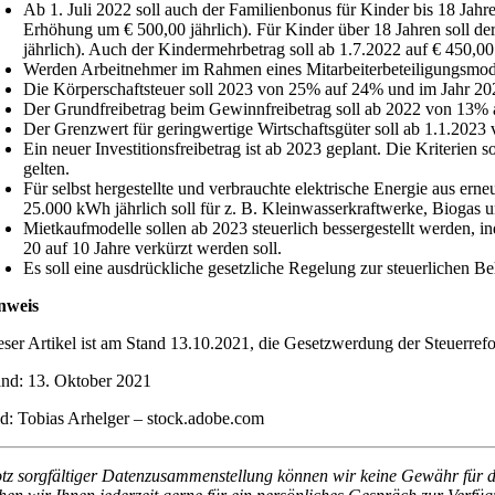
Ab 1. Juli 2022 soll auch der Familienbonus für Kinder bis 18 Ja
Erhöhung um € 500,00 jährlich). Für Kinder über 18 Jahren soll d
jährlich). Auch der Kindermehrbetrag soll ab 1.7.2022 auf € 450,
Werden Arbeitnehmer im Rahmen eines Mitarbeiterbeteiligungsmodell
Die Körperschaftsteuer soll 2023 von 25% auf 24% und im Jahr 2
Der Grundfreibetrag beim Gewinnfreibetrag soll ab 2022 von 13%
Der Grenzwert für geringwertige Wirtschaftsgüter soll ab 1.1.2023
Ein neuer Investitionsfreibetrag ist ab 2023 geplant. Die Kriterien 
gelten.
Für selbst hergestellte und verbrauchte elektrische Energie aus ern
25.000 kWh jährlich soll für z. B. Kleinwasserkraftwerke, Biogas u
Mietkaufmodelle sollen ab 2023 steuerlich bessergestellt werden
20 auf 10 Jahre verkürzt werden soll.
Es soll eine ausdrückliche gesetzliche Regelung zur steuerlichen
nweis
eser Artikel ist am Stand 13.10.2021, die Gesetzwerdung der Steuerre
and: 13. Oktober 2021
ld: Tobias Arhelger – stock.adobe.com
otz sorgfältiger Datenzusammenstellung können wir keine Gewähr für di