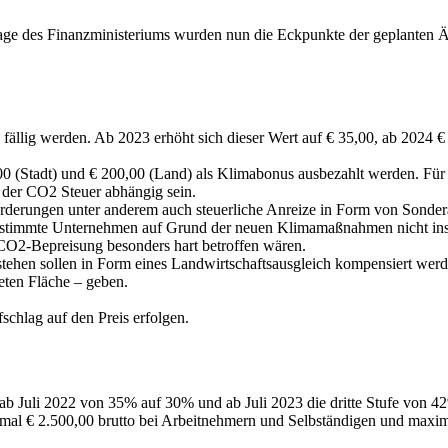
ge des Finanzministeriums wurden nun die Eckpunkte der geplanten Ä
 fällig werden. Ab 2023 erhöht sich dieser Wert auf € 35,00, ab 2024 
0 (Stadt) und € 200,00 (Land) als Klimabonus ausbezahlt werden. Für
 der CO2 Steuer abhängig sein.
örderungen unter anderem auch steuerliche Anreize in Form von Sonde
bestimmte Unternehmen auf Grund der neuen Klimamaßnahmen nicht in
 CO2-Bepreisung besonders hart betroffen wären.
ehen sollen in Form eines Landwirtschaftsausgleich kompensiert werden
eten Fläche – geben.
schlag auf den Preis erfolgen.
e ab Juli 2022 von 35% auf 30% und ab Juli 2023 die dritte Stufe von
al € 2.500,00 brutto bei Arbeitnehmern und Selbständigen und maximal