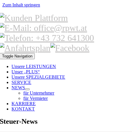
Zum Inhalt springen
Toggle Navigation
Unsere LEISTUNGEN
Unser „PLUS“
Unsere SPEZIALGEBIETE
SERVICE
NEWS
für Unternehmer
für Vermieter
KARRIERE
KONTAKT
Steuer-News